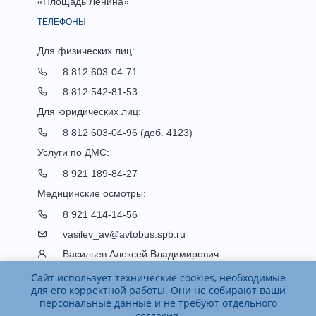
«Площадь Ленина»
ТЕЛЕФОНЫ
Для физических лиц:
8 812 603-04-71
8 812 542-81-53
Для юридических лиц:
8 812 603-04-96 (доб. 4123)
Услуги по ДМС:
8 921 189-84-27
Медицинские осмотры:
8 921 414-14-56
vasilev_av@avtobus.spb.ru
Васильев Алексей Владимирович
Отдел персонала:
Сайт использует технические cookies, необходимые
для его корректной работы. Они не собирают ваши
8 812 542-04-13
персональные данные и не требуют отдельного
согласия.