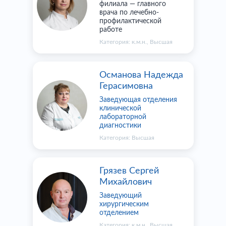
филиала — главного
врача по лечебно-
профилактической
работе
Категория:
к.м.н.
,
Высшая
Османова Надежда
Герасимовна
Заведующая отделения
клинической
лабораторной
диагностики
Категория:
Высшая
Грязев Сергей
Михайлович
Заведующий
хирургическим
отделением
Категория:
к.м.н.
,
Высшая