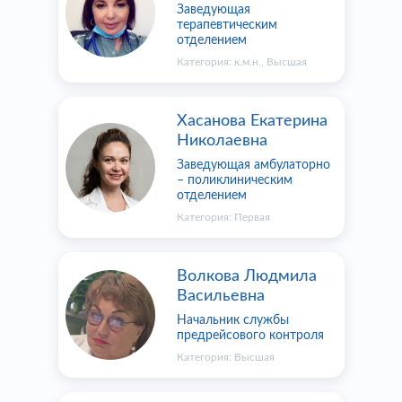
Заведующая
терапевтическим
отделением
Категория:
к.м.н.
,
Высшая
Хасанова Екатерина
Николаевна
Заведующая амбулаторно
– поликлиническим
отделением
Категория:
Первая
Волкова Людмила
Васильевна
Начальник службы
предрейсового контроля
Категория:
Высшая