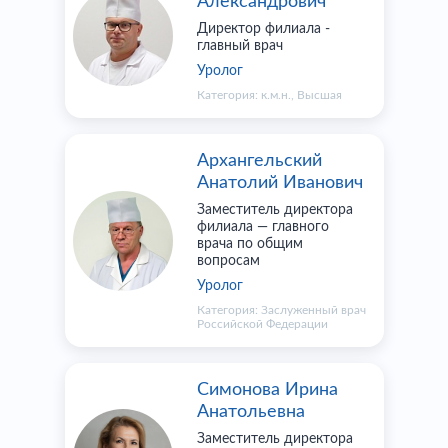
Александрович
Директор филиала -
главный врач
Уролог
Категория:
к.м.н.
,
Высшая
Архангельский
Анатолий Иванович
Заместитель директора
филиала — главного
врача по общим
вопросам
Уролог
Категория:
Заслуженный врач
Российской Федерации​
Симонова Ирина
Анатольевна
Заместитель директора