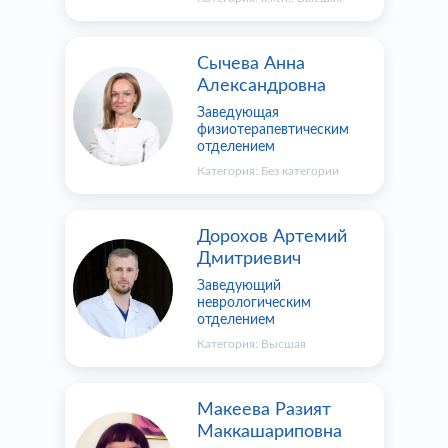
Сычева Анна
Александровна
Заведующая
физиотерапевтическим
отделением
Категория:
Без категории
Дорохов Артемий
Дмитриевич
Заведующий
неврологическим
отделением
Категория:
Высшая
Макеева Разият
Маккашариповна