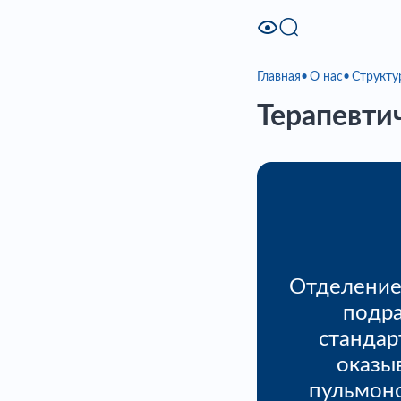
Главная
О нас
Структу
Терапевти
Отделение
подр
стандар
оказы
пульмоно