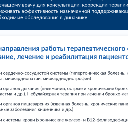
ечащему врачу для консультации, коррекции терапии,
леживать эффективность назначенной поддерживающ
бходимые обследования в динамике
аправления работы терапевтического
ание, лечение и реабилитация пациенто
 сердечно-сосудистой системы (гипертоническая болезнь,
ца, миокардиопатии, миокардиодистрофии)
 органов дыхания (пневмонии, острые и хронические бронх
астма и др.). Небулайзерная терапия при лечении бронхо-л
 органов пищеварения (язвенная болезнь, хронические пан
ные заболевания кишечника и др.)
и системы крови (хронические железо- и В12-фоливодефиц