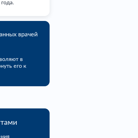
года.
анных врачей
зволяют в
нуть его к
нтами
ения