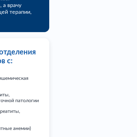
 а врачу
ей терапии,
 отделения
в с:
 ишемическая
иты,
егочной патологии
креатиты,
итные анемии)