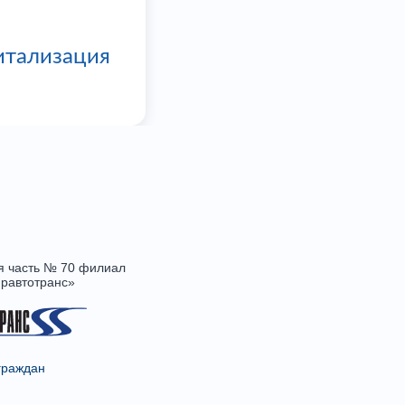
итализация
я часть № 70 филиал
равтотранс»
граждан