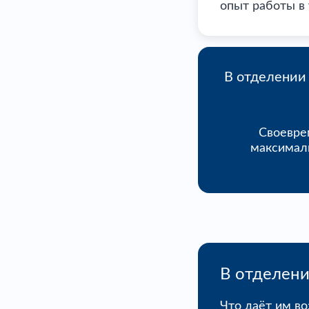
опыт работы в 
В отделении
Своеврем
максималь
В отделени
Что даёт им в