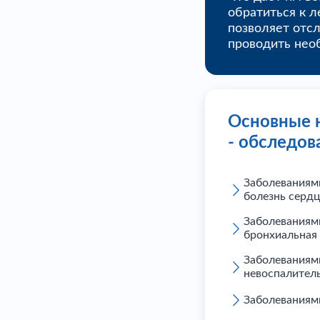
обратиться к л
позволяет отс
проводить нео
Основные н
- обследов
Заболеваниями
болезнь серд
Заболеваниями
бронхиальная 
Заболеваниями
невоспалитель
Заболеваниям