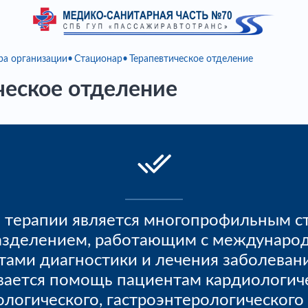
ра организации
Стационар
Терапевтическое отделение
ческое отделение
 терапии является многопрофильным с
азделением, работающим с междунаро
тами диагностики и лечения заболевани
вается помощь пациентам кардиологиче
логического, гастроэнтерологического