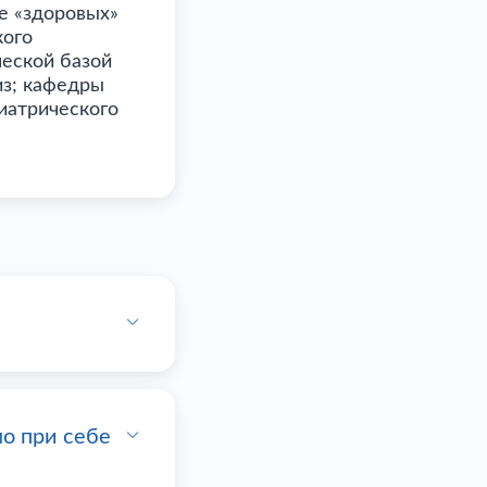
е «здоровых»
кого
ческой базой
из; кафедры
иатрического
о при себе