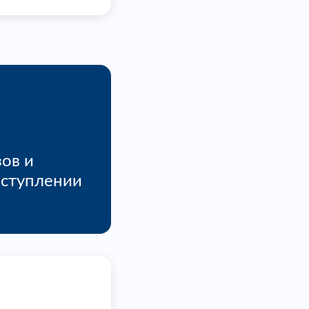
ов и
оступлении