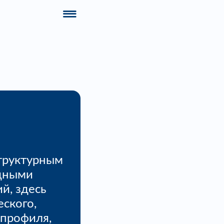
труктурным
дными
й, здесь
ского,
 профиля,